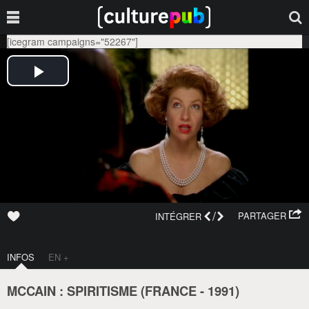
[icegram campaigns="52267"]
/
PARTAGER
INTÉGRER
INFOS
EN +
MCCAIN : SPIRITISME (
FRANCE
-
1991
)