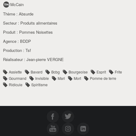
McCain
Thème :
Absurde
Secteur :
Produits alimentaires
Produit :
Pommes Noisettes
Agence :
BDDP
Production :
Tsf
Réalisateur :
Jean-pierre VERGNE
Assiette
Bavard
Bcbg
Bourgeoise
Esprit
Frite
Gourmand
Invisible
Mari
Mort
Pomme de terre
Ridicule
Spiritisme