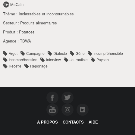
McCain
Thème :
Inclassables et incontournables
Secteur :
Produits alimentaires
Produit :
Potatoes
Agence :
TBWA
Argot
Campagne
Dialecte
Gêne
Incompréhensible
Incompréhension
Interview
Journaliste
Paysan
Recette
Reportage
À PROPOS
CONTACTS
AIDE