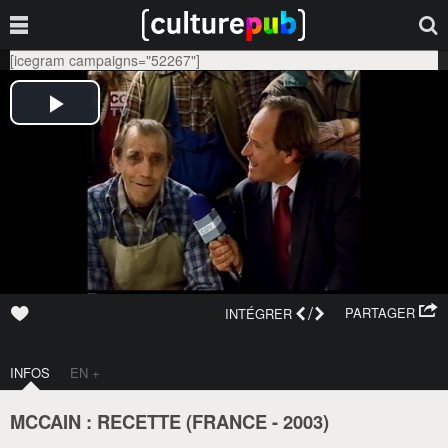
[icegram campaigns="52267"]
/
PARTAGER
INTÉGRER
INFOS
EN +
MCCAIN : RECETTE (
FRANCE
-
2003
)