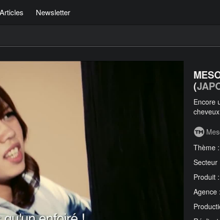
Articles
Newsletter
MESO
(
JAP
Encore u
cheveux
Mes
Thème 
Secteur
Produit 
Agence 
Producti