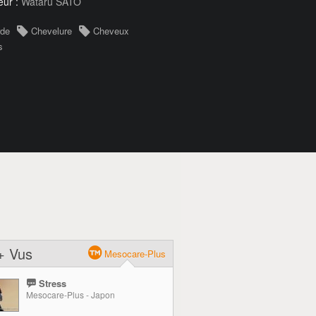
eur :
Wataru SATO
rde
Chevelure
Cheveux
s
+ Vus
Mesocare-Plus
Stress
Mesocare-Plus - Japon