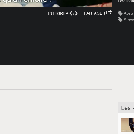
Réalisat
/
PARTAGER
Absu
INTÉGRER
Stres
Les 