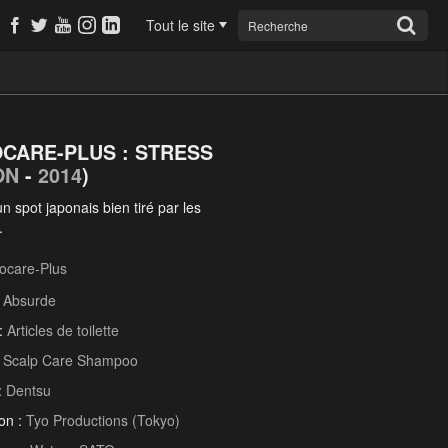
Tout le site
CARE-PLUS : STRESS
ON
-
2014
)
n spot japonais bien tiré par les
.
ocare-Plus
:
Absurde
 :
Articles de toilette
:
Scalp Care Shampoo
:
Dentsu
on :
Tyo Productions (Tokyo)