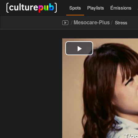
Spots
Playlists
Émissions
/
/
Mesocare-Plus
Stress
[icegram campaigns="52267"]