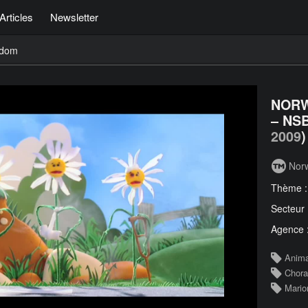
Articles
Newsletter
edom
NORW
– NS
2009
)
Norw
Thème 
Secteur
Agence 
Anima
Chora
Mario