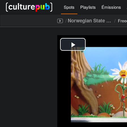
Spots
Playlists
Émissions
/
/
Norwegian State Railways - NSB
Fre
[icegram campaigns="52267"]