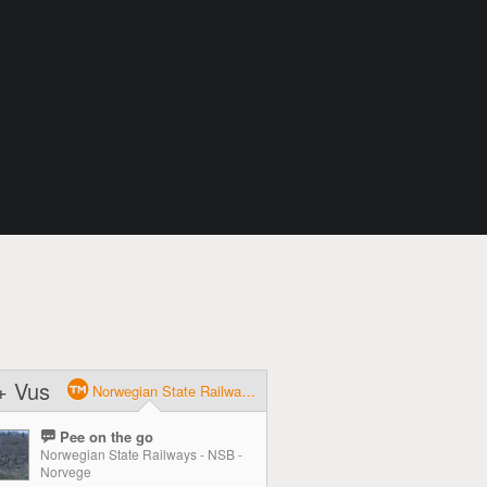
+ Vus
Norwegian State Railways - NSB
Pee on the go
Norwegian State Railways - NSB -
Norvege