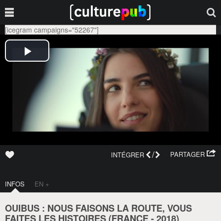
[icegram campaigns="52267"]
/
PARTAGER
INTÉGRER
INFOS
EN +
OUIBUS : NOUS FAISONS LA ROUTE, VOUS
FAITES LES HISTOIRES (
FRANCE
-
2018
)