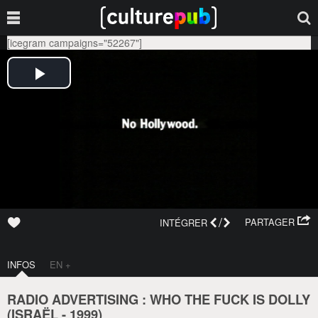
[icegram campaigns="52267"]
/
PARTAGER
INTÉGRER
INFOS
EN +
RADIO ADVERTISING : WHO THE FUCK IS DOLLY
(
ISRAËL
-
1999
)