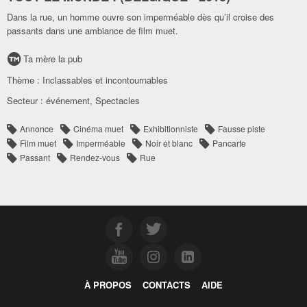
Dans la rue, un homme ouvre son imperméable dès qu’il croise des
passants dans une ambiance de film muet.
Ta mère la pub
Thème :
Inclassables et incontournables
Secteur :
événement
,
Spectacles
Annonce
Cinéma muet
Exhibitionniste
Fausse piste
Film muet
Imperméable
Noir et blanc
Pancarte
Passant
Rendez-vous
Rue
À PROPOS
CONTACTS
AIDE