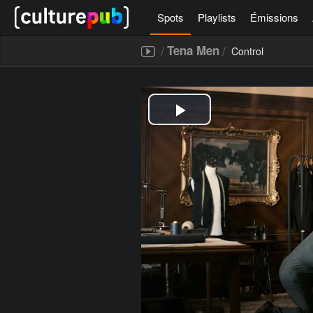
Spots
Playlists
Émissions
/
/
Tena Men
Control
[icegram campaigns="52267"]