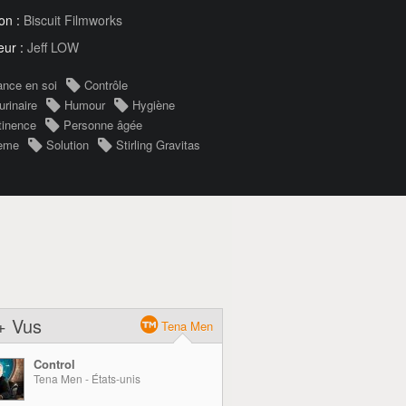
on :
Biscuit Filmworks
eur :
Jeff LOW
ance en soi
Contrôle
urinaire
Humour
Hygiène
tinence
Personne âgée
lème
Solution
Stirling Gravitas
+ Vus
Tena Men
Control
Tena Men - États-unis