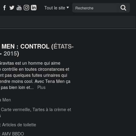
Tout le site
 MEN : CONTROL (
ÉTATS-
-
2015
)
 Gravitas est un homme qui aime
e contrôle en toutes circonstances et
nt pas quelques fuites urinaires qui
rendre moins cool. Avec Tena Men ça
 pas bien loin et
...
Plus
a Men
:
Carte vermeille
,
Tartes à la crème et
s
 :
Articles de toilette
:
AMV BBDO