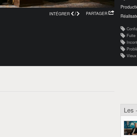
Producti
/
PARTAGER
INTÉGRER
Réalisat
Confi
Fuite 
Incon
Prob
Vieux
Les 