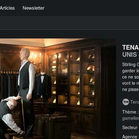
Articles
Newsletter
TENA
UNIS
Stirling
garder l
ce ne so
vont le 
ne pisse
Ten
Thème 
gamelle
Secteur
Agence 