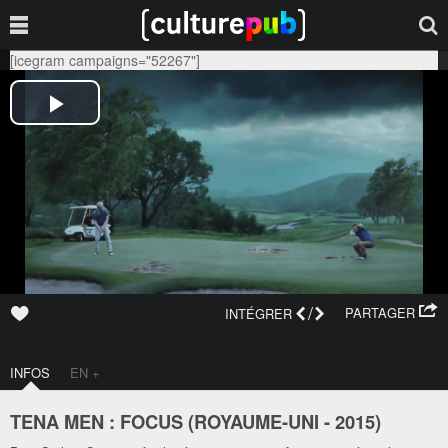
[icegram campaigns="52267"]
/
PARTAGER
INTÉGRER
INFOS
EN +
TENA MEN : FOCUS (
ROYAUME-UNI
-
2015
)