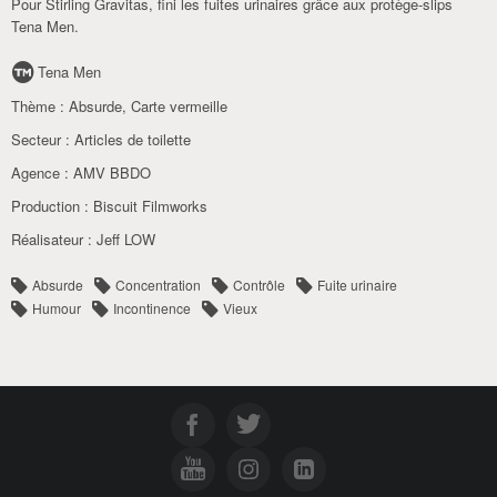
Pour Stirling Gravitas, fini les fuites urinaires grâce aux protège-slips
Tena Men.
Tena Men
Thème :
Absurde
,
Carte vermeille
Secteur :
Articles de toilette
Agence :
AMV BBDO
Production :
Biscuit Filmworks
Réalisateur :
Jeff LOW
Absurde
Concentration
Contrôle
Fuite urinaire
Humour
Incontinence
Vieux