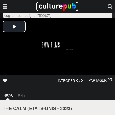
[icegram campaigns="52267"]
/
PARTAGER
INTÉGRER
INFOS
EN +
THE CALM (
ÉTATS-UNIS
-
2023
)