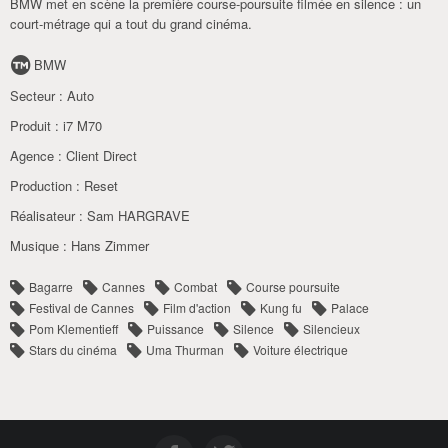
BMW met en scène la première course-poursuite filmée en silence : un
court-métrage qui a tout du grand cinéma.
BMW
Secteur :
Auto
Produit :
i7 M70
Agence :
Client Direct
Production :
Reset
Réalisateur :
Sam HARGRAVE
Musique :
Hans Zimmer
Bagarre
Cannes
Combat
Course poursuite
Festival de Cannes
Film d'action
Kung fu
Palace
Pom Klementieff
Puissance
Silence
Silencieux
Stars du cinéma
Uma Thurman
Voiture électrique