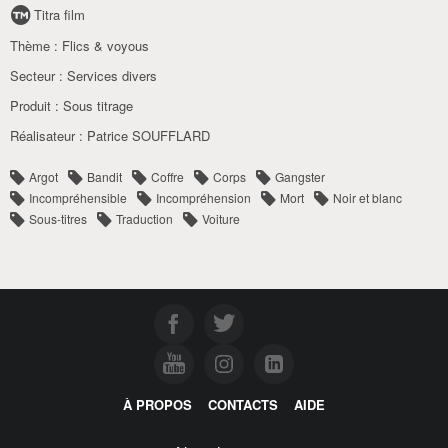
Titra film
Thème :
Flics & voyous
Secteur :
Services divers
Produit :
Sous titrage
Réalisateur :
Patrice SOUFFLARD
Argot
Bandit
Coffre
Corps
Gangster
Incompréhensible
Incompréhension
Mort
Noir et blanc
Sous-titres
Traduction
Voiture
À PROPOS
CONTACTS
AIDE