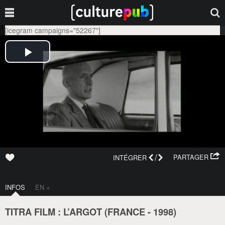
[icegram campaigns="52267"]
/
PARTAGER
INTÉGRER
INFOS
EN +
TITRA FILM : L’ARGOT (
FRANCE
-
1998
)