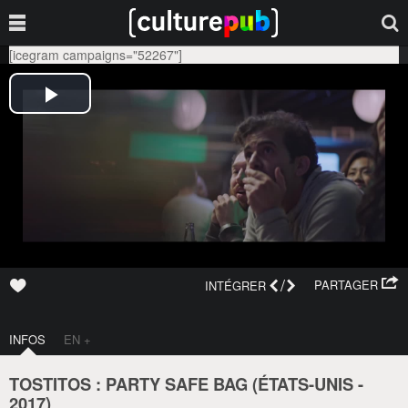
[icegram campaigns="52267"]
/
PARTAGER
INTÉGRER
INFOS
EN +
TOSTITOS : PARTY SAFE BAG (
ÉTATS-UNIS
-
2017
)