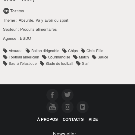
Tostitos
Thème :
Absurde
,
Va y avoir du sport
Secteur :
Produits alimentaires
Agence :
BBDO
Absurde
Ballon dirigeable
Chips
Chris Elliot
Football américain
Gourmandise
Match
Sauce
Saut à l'élastique
Stade de football
Star
À PROPOS
CONTACTS
AIDE
Newsletter