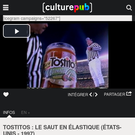
[icegram campaigns="52267"]
/
PARTAGER
INTÉGRER
INFOS
EN +
TOSTITOS : LE SAUT EN ÉLASTIQUE (
ÉTATS-
UNIS
-
1997
)