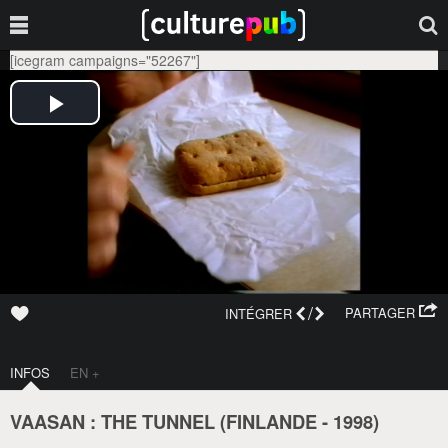
[icegram campaigns="52267"]
/
PARTAGER
INTÉGRER
INFOS
EN +
VAASAN : THE TUNNEL (
FINLANDE
-
1998
)