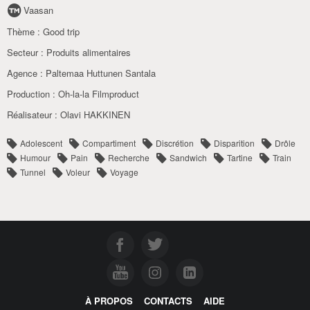
Vaasan
Thème :
Good trip
Secteur :
Produits alimentaires
Agence :
Paltemaa Huttunen Santala
Production :
Oh-la-la Filmproduct
Réalisateur :
Olavi HAKKINEN
Adolescent
Compartiment
Discrétion
Disparition
Drôle
Humour
Pain
Recherche
Sandwich
Tartine
Train
Tunnel
Voleur
Voyage
À PROPOS
CONTACTS
AIDE