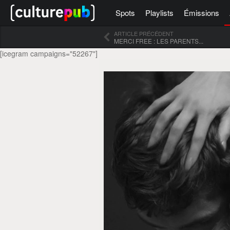
Spots
Playlists
Émissions
ARTICLE PRÉCÉDENT
MERCI FREE : LES PARENTS...
[icegram campaigns="52267"]