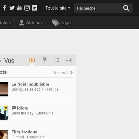
Tout le site
Dates
Auteurs
Tags
+ Vus
ots
Tout voir
Le Noël inoubliable
Bouygues Telecom - France
Idiots
Save the day - États-unis
Film érotique
Filmnet - Danemark