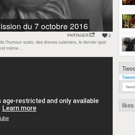
ission du 7 octobre 2016
PARTAGER
2
e l’humour scato, des drones cuisiniers, le dernier spot
quand même…
Tweet
Tweets
Tweet
likes