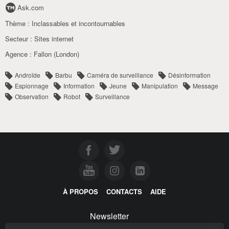
Ask.com
Thème :
Inclassables et incontournables
Secteur :
Sites internet
Agence :
Fallon (London)
Androïde
Barbu
Caméra de surveillance
Désinformation
Espionnage
Information
Jeune
Manipulation
Message
Observation
Robot
Surveillance
À PROPOS
CONTACTS
AIDE
Newsletter