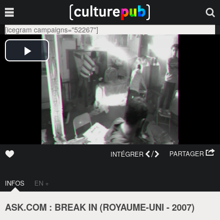
[icegram campaigns="52267"]
/
PARTAGER
INTÉGRER
INFOS
EN +
ASK.COM : BREAK IN (
ROYAUME-UNI
-
2007
)