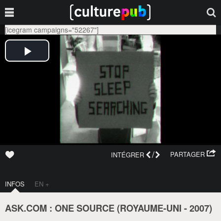
[icegram campaigns="52267"]
/
PARTAGER
INTÉGRER
INFOS
EN +
ASK.COM : ONE SOURCE (
ROYAUME-UNI
-
2007
)