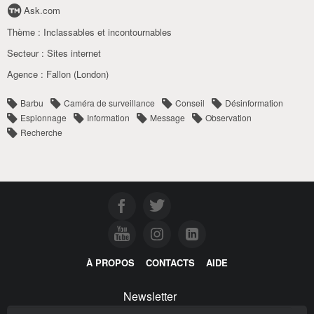
Ask.com
Thème :
Inclassables et incontournables
Secteur :
Sites internet
Agence :
Fallon (London)
Barbu
Caméra de surveillance
Conseil
Désinformation
Espionnage
Information
Message
Observation
Recherche
À PROPOS
CONTACTS
AIDE
Newsletter