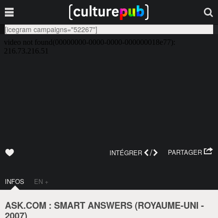
[icegram campaigns="52267"]
/
PARTAGER
INTÉGRER
INFOS
EN +
ASK.COM : SMART ANSWERS (
ROYAUME-UNI
-
2007
)